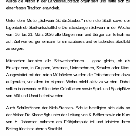
wurde die Aktion in der Landeshauptstadt organisiert und hatte sich zu
einer festen Tradition entwickelt.
Unter dem Motto „Schwerin.Schön.Sauber.“ riefen die Stadt sowie der
Eigenbetrieb Stadtwirtschaftliche Dienstleistungen Schwerin in der Woche
vom 16. bis 21. März 2026 alle Bürgerinnen und Bürger zur Teilnahme
auf. Ziel war es, gemeinsam für ein sauberes und einladendes Stadtbild
zu sorgen.
Mitmachen konnten alle Schweriner*innen – ganz gleich, ob als
Einzelperson, in Gruppen, Vereinen, Unternehmen, Schulen oder Kitas.
Ausgestattet mit den roten Müllsäcken wurden die Teilnehmenden dazu
aufgerufen, vor allem im eigenen Wohnumfeld aktiv zu werden. Dabei
sollten insbesondere öffentliche Grünflächen sowie Spiel- und Sportplätze
von Müll und Unrat befreit werden.
Auch Schüler*innen der Niels-Stensen- Schule beteiligten sich aktiv an
der Aktion: Die Klasse 8gb unter der Leitung von K. Bröker sowie ein Kurs
von H. Johansen nahmen am Frühjahrsputz teil und leisteten ihren
Beitrag für ein sauberes Stadtbild.