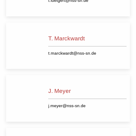
t.luetgert@nss-sn.de
T. Marckwardt
t.marckwardt@nss-sn.de
J. Meyer
j.meyer@nss-sn.de