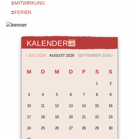
MITWIRKUNG
FERIEN
KALENDER
JULI 2026
AUGUST 2026
SEPTEMBER 2026
M
D
M
D
F
S
S
1
2
3
4
5
6
7
8
9
10
11
12
13
14
15
16
17
18
19
20
21
22
23
24
25
26
27
28
29
30