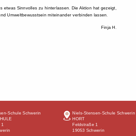
s etwas Sinnvolles zu hinterlassen. Die Aktion hat gezeigt,
e und Umweltbewusstsein miteinander verbinden lassen.
Finja H.
sen-Schule Schwerin
Niels-Stensen-Schule Schwerin
HULE
HORT
 1
Feldstraße 1
werin
19053 Schwerin