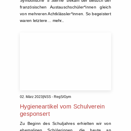
Symbolische "5 Sterne" bekam der Besuch der
französischen Austauschschüler*innen gleich
von mehreren Achtklässler*innen. So begeistert
waren letztere…
mehr...
02. März 2023
|
NSS - RegS/Gym
Hygieneartikel vom Schulverein
gesponsert
Zu Beginn des Schuljahres erhielten wir von
ehemaligen Schülerinnen, die heute an